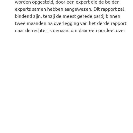
worden opgesteld, door een expert die de beiden
experts samen hebben aangewezen. Dit rapport zal
bindend zijn, tenzij de meest gerede partij binnen
twee maanden na overlegging van het derde rapport
naar de rechter is gegaan, om daar een oordeel over
de vermeende aansprakelijkheid van het (vracht)
autowasbedrijf te vragen.
Weigeren van klanten
Het (vracht)autowasbedrijf kan een cliënt weigeren als
diens voertuig voor de autowasinstallatie ongeschikt is
of als daarvoor een andere redelijke grond bestaat.
Persoonsgegevens
De persoonsgegevens van de cliënt die worden
vermeld op enig formulier (waaronder o.a. het
meldingsformulier schade) worden door het
(vracht)autowasbedrijf verwerkt, mogelijk in de zin
van de Wet Bescherming Persoonsgegevens (Wbp).
Aan de hand van deze verwerking kan het (vracht)
autowasbedrijf: de overeenkomst uitvoeren en zijn